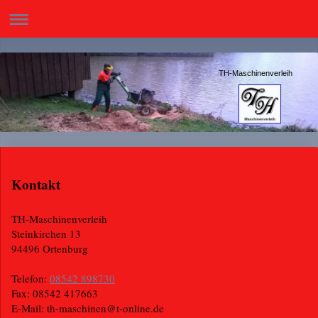
TH-Maschinenverleih
Kontakt
TH-Maschinenverleih
Steinkirchen
13
94496
Ortenburg
Telefon:
08542 898730
Fax:
08542 417663
E-Mail:
th-maschinen@t-online.de