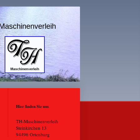
Maschinenverleih
Hier finden Sie uns
TH-Maschinenverleih
Steinkirchen
13
94496
Ortenburg